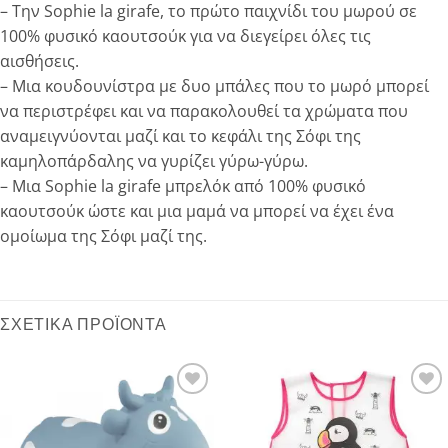
– Την Sophie la girafe, το πρώτο παιχνίδι του μωρού σε
100% φυσικό καουτσούκ για να διεγείρει όλες τις
αισθήσεις.
– Μια κουδουνίστρα με δυο μπάλες που το μωρό μπορεί
να περιστρέφει και να παρακολουθεί τα χρώματα που
αναμειγνύονται μαζί και το κεφάλι της Σόφι της
καμηλοπάρδαλης να γυρίζει γύρω-γύρω.
– Μια Sophie la girafe μπρελόκ από 100% φυσικό
καουτσούκ ώστε και μια μαμά να μπορεί να έχει ένα
ομοίωμα της Σόφι μαζί της.
ΣΧΕΤΙΚΆ ΠΡΟΪΌΝΤΑ
Add to
Add to
wishlist
wishlist