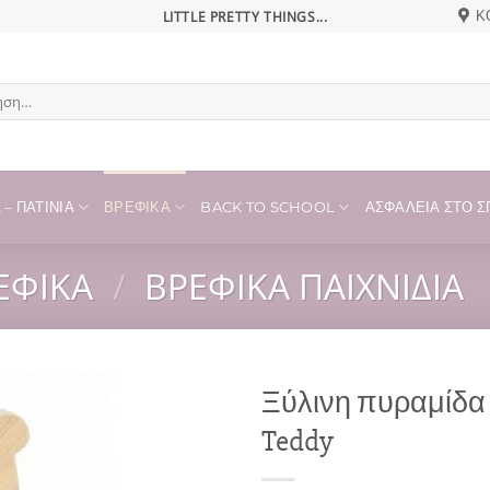
LITTLE PRETTY THINGS...
Κ
η
– ΠΑΤΊΝΙΑ
ΒΡΕΦΙΚΆ
BACK TO SCHOOL
ΑΣΦΆΛΕΙΑ ΣΤΟ ΣΠ
ΕΦΙΚΆ
/
ΒΡΕΦΙΚΆ ΠΑΙΧΝΊΔΙΑ
Ξύλινη πυραμίδα
Teddy
Add to
wishlist