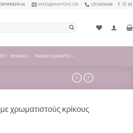
ΟΜΝΗΝΏΝ 68
INFO@MAYTOYS.GR
2311829588
ΊΤΙ
ΜΠΆΝΙΟ
ΠΑΙΔΙΚΌ ΔΩΜΆΤΙΟ
 με χρωματιστούς κρίκους