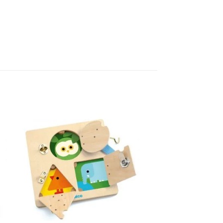
Add to
wishlist
+