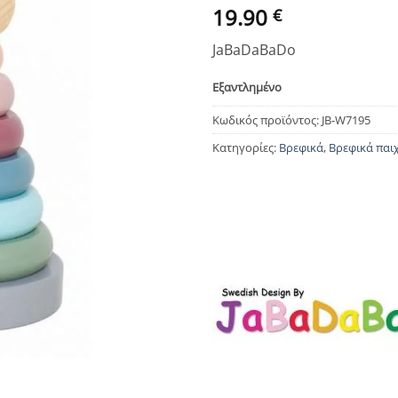
19.90
€
JaBaDaBaDo
Εξαντλημένο
Κωδικός προϊόντος:
JB-W7195
Κατηγορίες:
Βρεφικά
,
Βρεφικά παι