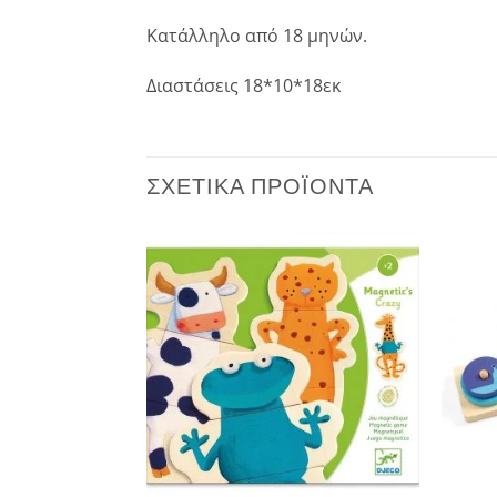
Κατάλληλο από 18 μηνών.
Διαστάσεις 18*10*18εκ
ΣΧΕΤΙΚΆ ΠΡΟΪΌΝΤΑ
Add to
Add to
wishlist
wishlist
+
+