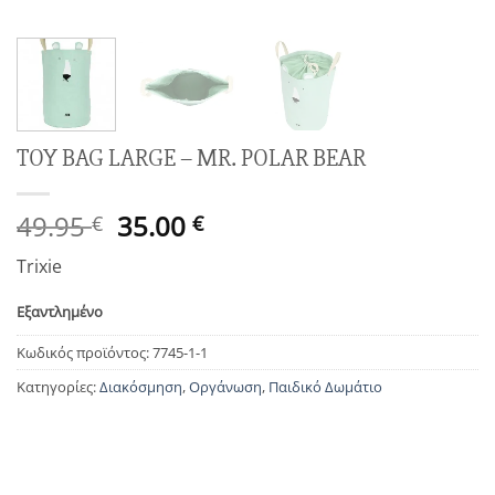
TOY BAG LARGE – MR. POLAR BEAR
Original
Η
49.95
35.00
€
€
price
τρέχουσα
Trixie
was:
τιμή
49.95 €.
είναι:
Εξαντλημένο
35.00 €.
Κωδικός προϊόντος:
7745-1-1
Κατηγορίες:
Διακόσμηση
,
Οργάνωση
,
Παιδικό Δωμάτιο