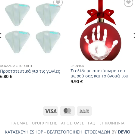
Add to
Add to
wishlist
wishlist
ΑΣΦΆΛΕΙΑ ΣΤΟ ΣΠΊΤΙ
ΒΡΕΦΙΚΆ
Στολίδι με αποτύπωμα του
Προστατευτικά για τις γωνίες
μωρού σας και το όνομά του
6.80
€
9.90
€
Visa
MasterCard
Cash
On
ΓΙΑ ΕΜΆΣ
ΌΡΟΙ ΧΡΉΣΗΣ
ΑΠΟΣΤΟΛΈΣ
FAQ
ΕΠΙΚΟΙΝΩΝΊΑ
Delivery
ΚΑΤΑΣΚΕΥΗ ESHOP
-
ΒΕΛΤΙΣΤΟΠΟΙΗΣΗ ΙΣΤΟΣΕΛΙΔΩΝ
ΒΥ
DEVIO