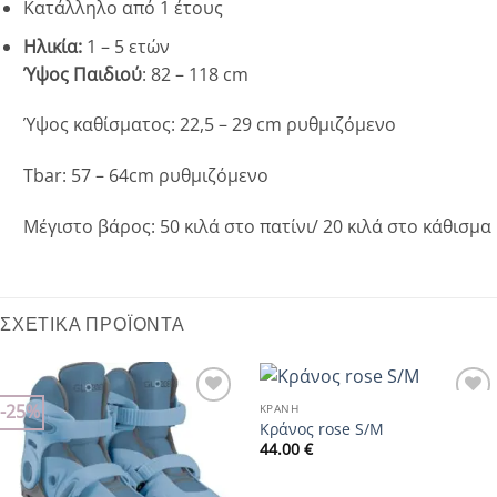
Κατάλληλο από 1 έτους
Ηλικία:
1 – 5 ετών
Ύψος Παιδιού
: 82 – 118 cm
Ύψος καθίσματος: 22,5 – 29 cm ρυθμιζόμενο
Tbar: 57 – 64cm ρυθμιζόμενο
Μέγιστο βάρος: 50 κιλά στο πατίνι/ 20 κιλά στο κάθισμα
ΣΧΕΤΙΚΆ ΠΡΟΪΌΝΤΑ
-25%
ΚΡΆΝΗ
Add to
Add to
Κράνος rose S/M
wishlist
wishlist
44.00
€