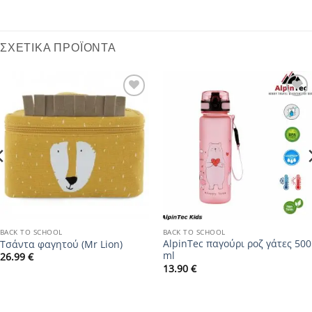
ΣΧΕΤΙΚΆ ΠΡΟΪΌΝΤΑ
Add to
Add to
wishlist
wishlist
BACK TO SCHOOL
BACK TO SCHOOL
AlpinTec παγούρι ροζ γάτες 500
Τσάντα φαγητού (Mr Lion)
ml
26.99
€
13.90
€