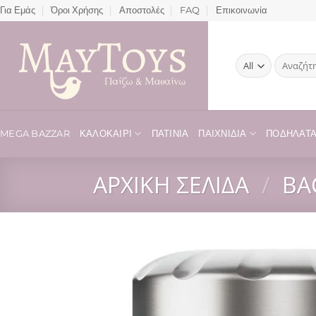
Μετάβαση
Για Εμάς
Όροι Χρήσης
Αποστολές
FAQ
Επικοινωνία
στο
περιεχόμενο
Αναζήτησ
για:
MEGA BAZZAR
ΚΑΛΟΚΑΊΡΙ
ΠΑΤΊΝΙΑ
ΠΑΙΧΝΊΔΙΑ
ΠΟΔΉΛΑΤΑ 
ΑΡΧΙΚΉ ΣΕΛΊΔΑ
/
BA