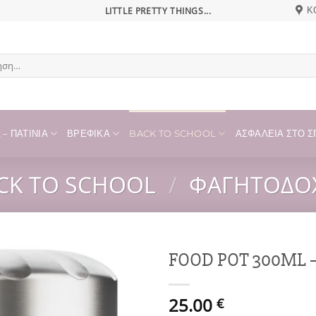
LITTLE PRETTY THINGS...
Κ
η
– ΠΑΤΊΝΙΑ
ΒΡΕΦΙΚΆ
BACK TO SCHOOL
ΑΣΦΆΛΕΙΑ ΣΤΟ ΣΠ
CK TO SCHOOL
/
ΦΑΓΗΤΟΔΟΧ
FOOD POT 300ML 
Add to
25.00
wishlist
€