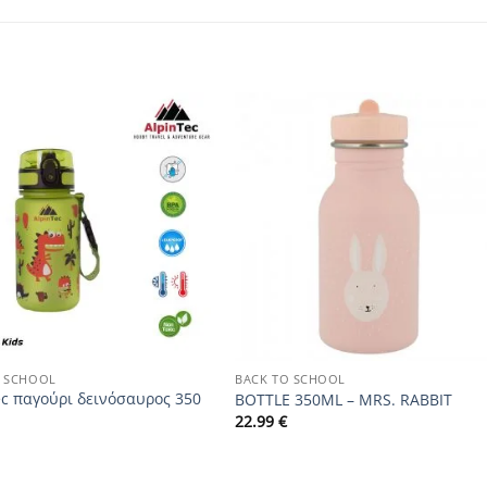
Add to
Add to
wishlist
wishlist
+
O SCHOOL
BACK TO SCHOOL
ec παγούρι δεινόσαυρος 350
BOTTLE 350ML – MRS. RABBIT
22.99
€