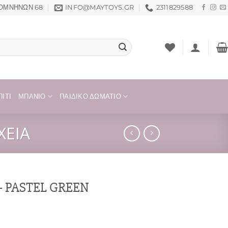
ΟΜΝΗΝΏΝ 68
INFO@MAYTOYS.GR
2311829588
ΊΤΙ
ΜΠΆΝΙΟ
ΠΑΙΔΙΚΌ ΔΩΜΆΤΙΟ
ΕΊΑ
– PASTEL GREEN