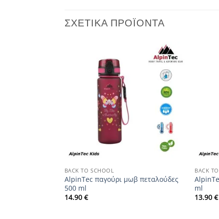
ΣΧΕΤΙΚΆ ΠΡΟΪΌΝΤΑ
Add to
Add to
wishlist
wishlist
+
+
BACK TO SCHOOL
BACK T
AlpinTec παγούρι μωβ πεταλούδες
AlpinT
– MR. DINO
500 ml
ml
14.90
€
13.90
€