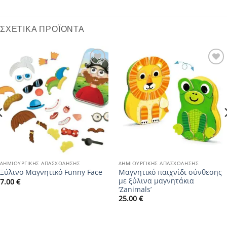
ΣΧΕΤΙΚΆ ΠΡΟΪΌΝΤΑ
Add to
Add to
wishlist
wishlist
ΔΗΜΙΟΥΡΓΙΚΉΣ ΑΠΑΣΧΌΛΗΣΗΣ
ΔΗΜΙΟΥΡΓΙΚΉΣ ΑΠΑΣΧΌΛΗΣΗΣ
Μαγνητικό παιχνίδι σύνθεσης
Ξύλινο Μαγνητικό Funny Face
με ξύλινα μαγνητάκια
7.00
€
‘Zanimals’
25.00
€