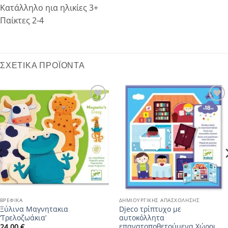
Κατάλληλο ηια ηλικίες 3+
Παίκτες 2-4
ΣΧΕΤΙΚΆ ΠΡΟΪΌΝΤΑ
Add to
Add to
wishlist
wishlist
ΒΡΕΦΙΚΆ
ΔΗΜΙΟΥΡΓΙΚΉΣ ΑΠΑΣΧΌΛΗΣΗΣ
Ξύλινα Μαγνητακια
Djeco τρίπτυχο με
‘Τρελοζωάκια’
αυτοκόλλητα
επανατοποθετούμενα Χώροι
24.00
€