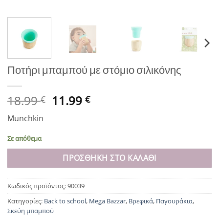
Ποτήρι μπαμπού με στόμιο σιλικόνης
Original
Η
18.99
11.99
€
€
price
τρέχουσα
Munchkin
was:
τιμή
18.99 €.
είναι:
Σε απόθεμα
11.99 €.
ΠΡΟΣΘΉΚΗ ΣΤΟ ΚΑΛΆΘΙ
Κωδικός προϊόντος:
90039
Κατηγορίες:
Back to school
,
Mega Bazzar
,
Βρεφικά
,
Παγουράκια
,
Σκεύη μπαμπού