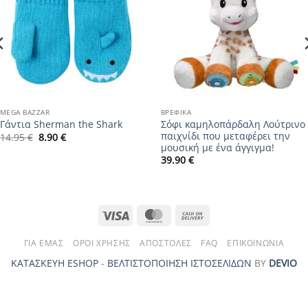
MEGA BAZZAR
ΒΡΕΦΙΚΆ
Σόφι καμηλοπάρδαλη Λούτρινο
Γάντια Sherman the Shark
παιχνίδι που μεταφέρει την
Original
Η
14.95
€
8.90
€
price
τρέχουσα
μουσική με ένα άγγιγμα!
was:
τιμή
39.90
€
14.95 €.
είναι:
8.90 €.
Visa
MasterCard
Cash
On
ΓΙΑ ΕΜΆΣ
ΌΡΟΙ ΧΡΉΣΗΣ
ΑΠΟΣΤΟΛΈΣ
FAQ
ΕΠΙΚΟΙΝΩΝΊΑ
Delivery
ΚΑΤΑΣΚΕΥΗ ESHOP
-
ΒΕΛΤΙΣΤΟΠΟΙΗΣΗ ΙΣΤΟΣΕΛΙΔΩΝ
ΒΥ
DEVIO