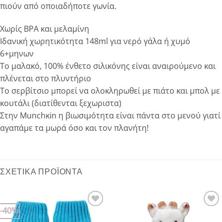
πιούν από οποιαδήποτε γωνία.
Χωρίς BPA και μελαμίνη
Ιδανική χωρητικότητα 148ml για νερό γάλα ή χυμό
6+μηνων
Το μαλακό, 100% ένθετο σιλικόνης είναι αναιρούμενο και
πλένεται στο πλυντήριο
To σερβίτσιο μπορεί να ολοκληρωθεί με πιάτο και μπολ με
κουτάλι (διατίθενται ξεχωριστα)
Στην Munchκin η βιωσιμότητα είναι πάντα στο μενού γιατί
αγαπάμε τα μωρά όσο και τον πλανήτη!
ΣΧΕΤΙΚΆ ΠΡΟΪΌΝΤΑ
-40%
Add to
Add to
wishlist
wishlist