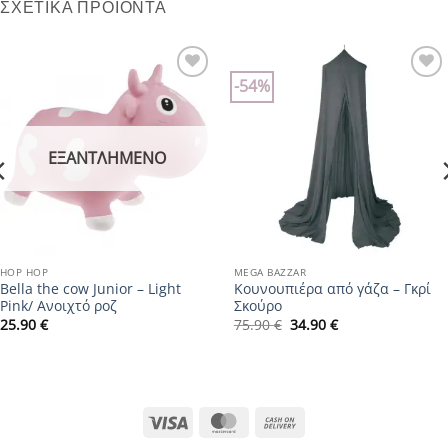
ΣΧΕΤΙΚΆ ΠΡΟΪΌΝΤΑ
-54%
Add to
Add to
wishlist
wishlist
ΕΞΑΝΤΛΗΜΈΝΟ
HOP HOP
MEGA BAZZAR
Bella the cow Junior – Light
Κουνουπιέρα από γάζα – Γκρί
Pink/ Ανοιχτό ροζ
Σκούρο
Original
Η
25.90
€
75.90
€
34.90
€
price
τρέχουσα
was:
τιμή
75.90 €.
είναι:
34.90 €.
Visa
MasterCard
Cash
On