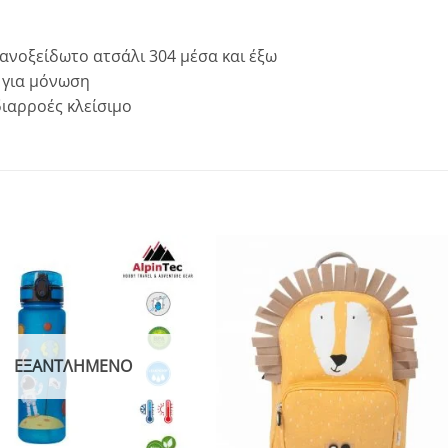
νοξείδωτο ατσάλι 304 μέσα και έξω
 για μόνωση
διαρροές κλείσιμο
Add to
Add to
wishlist
wishlist
ΕΞΑΝΤΛΗΜΈΝΟ