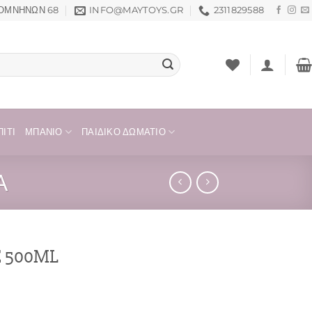
ΟΜΝΗΝΏΝ 68
INFO@MAYTOYS.GR
2311829588
ΊΤΙ
ΜΠΆΝΙΟ
ΠΑΙΔΙΚΌ ΔΩΜΆΤΙΟ
Α
E 500ML