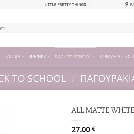
LITTLE PRETTY THINGS...
Κ
η
– ΠΑΤΊΝΙΑ
ΒΡΕΦΙΚΆ
BACK TO SCHOOL
ΑΣΦΆΛΕΙΑ ΣΤΟ ΣΠ
CK TO SCHOOL
/
ΠΑΓΟΥΡΆΚΙ
ALL MATTE WHIT
Add to
27.00
wishlist
€