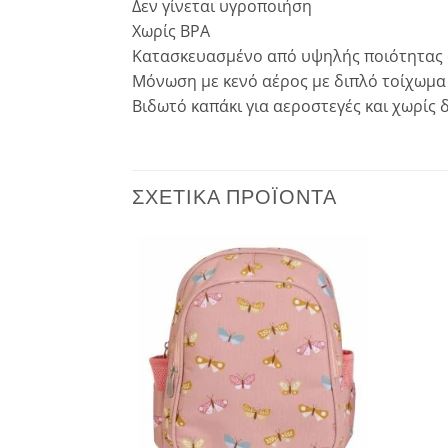
Δεν γίνεται υγροποιήση
Χωρίς BPA
Κατασκευασμένο από υψηλής ποιότητας α
Μόνωση με κενό αέρος με διπλό τοίχωμα
Βιδωτό καπάκι για αεροστεγές και χωρίς 
ΣΧΕΤΙΚΆ ΠΡΟΪΌΝΤΑ
Add to
Add to
wishlist
wishlist
ΗΜΈΝΟ