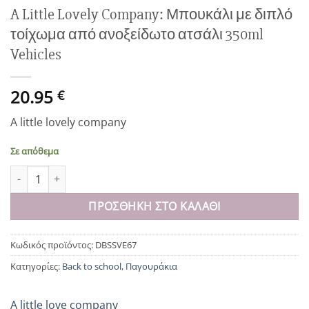
A Little Lovely Company: Μπουκάλι με διπλό
τοίχωμα από ανοξείδωτο ατσάλι 350ml
Vehicles
20.95
€
A little lovely company
Σε απόθεμα
A Little Lovely Company: Μπουκάλι με διπλό τοίχωμα από ανοξε
ΠΡΟΣΘΉΚΗ ΣΤΟ ΚΑΛΆΘΙ
Κωδικός προϊόντος:
DBSSVE67
Κατηγορίες:
Back to school
,
Παγουράκια
A little love company