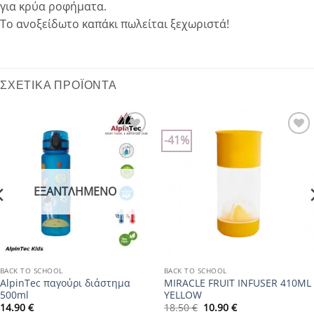
για κρύα ροφήματα.
Το ανοξείδωτο καπάκι πωλείται ξεχωριστά!
ΣΧΕΤΙΚΆ ΠΡΟΪΌΝΤΑ
-41%
Add to
Add to
wishlist
wishlist
ΕΞΑΝΤΛΗΜΈΝΟ
BACK TO SCHOOL
BACK TO SCHOOL
AlpinTec παγούρι διάστημα
MIRACLE FRUIT INFUSER 410ML
500ml
YELLOW
Original
Η
14.90
€
18.50
€
10.90
€