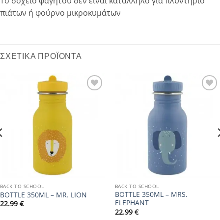
Το δοχείο φαγητού δεν είναι κατάλληλο για πλυντήριο
πιάτων ή φούρνο μικροκυμάτων
ΣΧΕΤΙΚΆ ΠΡΟΪΌΝΤΑ
Add to
Add to
wishlist
wishlist
BACK TO SCHOOL
BACK TO SCHOOL
BOTTLE 350ML – MRS.
BOTTLE 350ML – MR. LION
ELEPHANT
22.99
€
22.99
€