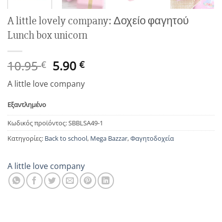
A little lovely company: Δοχείο φαγητού
Lunch box unicorn
Original
Η
10.95
5.90
€
€
price
τρέχουσα
A little love company
was:
τιμή
10.95 €.
είναι:
Εξαντλημένο
5.90 €.
Κωδικός προϊόντος:
SBBLSA49-1
Κατηγορίες:
Back to school
,
Mega Bazzar
,
Φαγητοδοχεία
A little love company