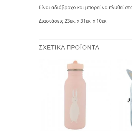
Είναι αδιάβροχο και μπορεί να πλυθεί σ
Διαστάσεις:23εκ. x 31εκ. x 10εκ.
ΣΧΕΤΙΚΆ ΠΡΟΪΌΝΤΑ
Add to
Add to
wishlist
wishlist
+
+