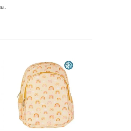
κι.
Add to
wishlist
+