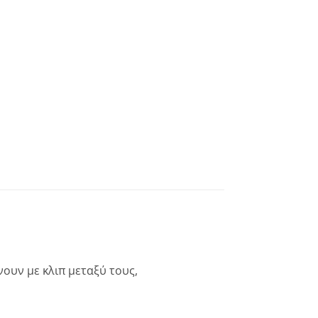
νουν με κλιπ μεταξύ τους,