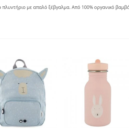
το πλυντήριο με απαλό ξέβγαλμα. Από 100% οργανικό βαμβά
Add to
Add to
wishlist
wishlist
+