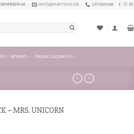
ΟΜΝΗΝΏΝ 68
INFO@MAYTOYS.GR
2311829588
ΊΤΙ
ΜΠΆΝΙΟ
ΠΑΙΔΙΚΌ ΔΩΜΆΤΙΟ
K – MRS. UNICORN