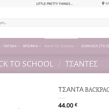
LITTLE PRETTY THINGS...
Κ
η
– ΠΑΤΊΝΙΑ
ΒΡΕΦΙΚΆ
BACK TO SCHOOL
ΑΣΦΆΛΕΙΑ ΣΤΟ ΣΠ
CK TO SCHOOL
/
ΤΣΆΝΤΕΣ
ΤΣΑΝΤΑ BACKPAC
Add to
44.00
wishlist
€