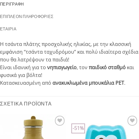
ΠΕΡΙΓΡΑΦΉ
ΕΠΙΠΛΈΟΝ ΠΛΗΡΟΦΟΡΊΕΣ
ΕΤΑΙΡΊΑ
Η τσάντα πλάτης προσχολικής ηλικίας, με την κλασσική
εμφάνιση “τσάντα ταχυδρόμου” και πολύ ιδιαίτερα σχέδια
που θα λατρέψουν τα παιδιά!
Είναι ιδανική για το
νηπιαγωγείο
, τον
παιδικό σταθμό
και
φυσικά για βόλτα!
Κατασκευασμένη από
ανακυκλωμένα μπουκάλια PET
.
ΣΧΕΤΙΚΆ ΠΡΟΪΌΝΤΑ
-51%
Add to
Add to
wishlist
wishlist