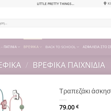
LITTLE PRETTY THINGS...
Κ
η
– ΠΑΤΊΝΙΑ
ΒΡΕΦΙΚΆ
BACK TO SCHOOL
ΑΣΦΆΛΕΙΑ ΣΤΟ ΣΠ
ΕΦΙΚΆ
/
ΒΡΕΦΙΚΆ ΠΑΙΧΝΊΔΙΑ
Τραπεζάκι άσκη
Add to
79.00
wishlist
€