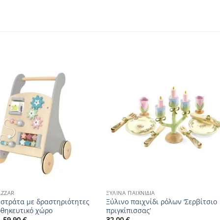
Add to
Add to
wishlist
wishlist
+
AZZAR
ΞΎΛΙΝΑ ΠΑΙΧΝΊΔΙΑ
 στράτα με δραστηριότητες
Ξύλινο παιχνίδι ρόλων ‘Σερβίτσιο
οθηκευτικό χώρο
πριγκίπισσας’
Original
Η
59.90
€
32.00
€