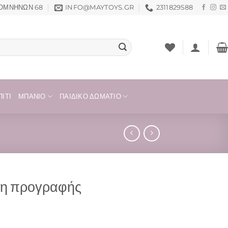
ΟΜΝΗΝΏΝ 68
INFO@MAYTOYS.GR
2311829588
ΊΤΙ
ΜΠΆΝΙΟ
ΠΑΙΔΙΚΌ ΔΩΜΆΤΙΟ
ση προγραφής