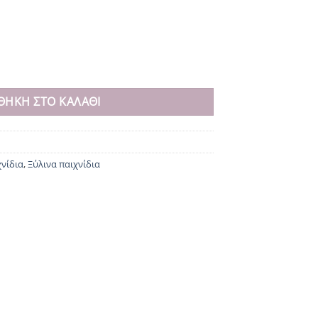
 ποσότητα
ΘΉΚΗ ΣΤΟ ΚΑΛΆΘΙ
χνίδια
,
Ξύλινα παιχνίδια