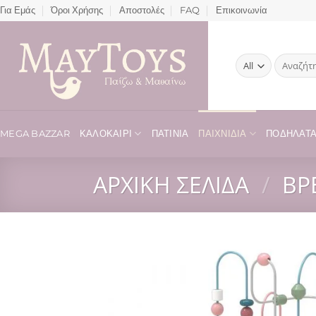
Μετάβαση
Για Εμάς
Όροι Χρήσης
Αποστολές
FAQ
Επικοινωνία
στο
περιεχόμενο
Αναζήτησ
για:
MEGA BAZZAR
ΚΑΛΟΚΑΊΡΙ
ΠΑΤΊΝΙΑ
ΠΑΙΧΝΊΔΙΑ
ΠΟΔΉΛΑΤΑ 
ΑΡΧΙΚΉ ΣΕΛΊΔΑ
/
ΒΡ