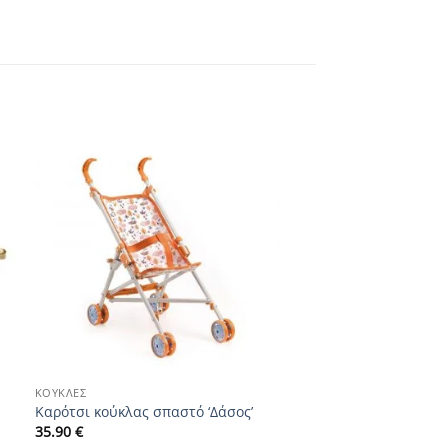
Add to
wishlist
+
ΚΟΎΚΛΕΣ
Καρότσι κούκλας σπαστό ‘Δάσος’
35.90
€