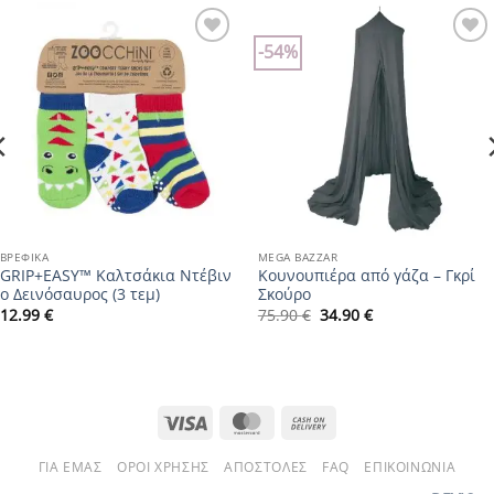
-54%
Add to
Add to
wishlist
wishlist
ΒΡΕΦΙΚΆ
MEGA BAZZAR
GRIP+EASY™ Καλτσάκια Ντέβιν
Κουνουπιέρα από γάζα – Γκρί
ο Δεινόσαυρος (3 τεμ)
Σκούρο
Original
Η
12.99
€
75.90
€
34.90
€
price
τρέχουσα
was:
τιμή
75.90 €.
είναι:
34.90 €.
Visa
MasterCard
Cash
On
ΓΙΑ ΕΜΆΣ
ΌΡΟΙ ΧΡΉΣΗΣ
ΑΠΟΣΤΟΛΈΣ
FAQ
ΕΠΙΚΟΙΝΩΝΊΑ
Delivery