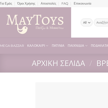
Μετάβαση
Για Εμάς
Όροι Χρήσης
Αποστολές
FAQ
Επικοινωνία
στο
περιεχόμενο
Αναζήτησ
για:
MEGA BAZZAR
ΚΑΛΟΚΑΊΡΙ
ΠΑΤΊΝΙΑ
ΠΑΙΧΝΊΔΙΑ
ΠΟΔΉΛΑΤΑ 
ΑΡΧΙΚΉ ΣΕΛΊΔΑ
/
ΒΡ