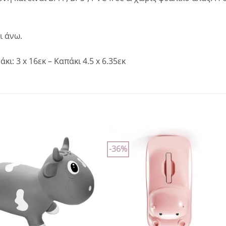
ι άνω.
κι: 3 x 16εκ – Καπάκι 4.5 x 6.35εκ
-36%
Add to
Add to
wishlist
wishlist