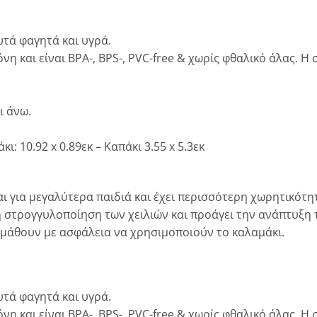
υτά φαγητά και υγρά.
 και είναι BPA-, BPS-, PVC-free & χωρίς φθαλικό άλας. Η σ
ι άνω.
κι: 10.92 x 0.89εκ – Καπάκι 3.55 x 5.3εκ
αι για μεγαλύτερα παιδιά και έχει περισσότερη χωρητικότη
 στρογγυλοποίηση των χειλιών και προάγει την ανάπτυξη τη
α μάθουν με ασφάλεια να χρησιμοποιούν το καλαμάκι.
υτά φαγητά και υγρά.
 και είναι BPA-, BPS-, PVC-free & χωρίς φθαλικό άλας. Η σ