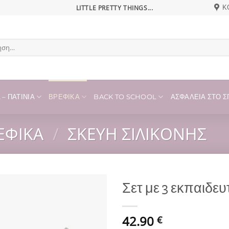
LITTLE PRETTY THINGS...
Κ
η
– ΠΑΤΊΝΙΑ
ΒΡΕΦΙΚΆ
BACK TO SCHOOL
ΑΣΦΆΛΕΙΑ ΣΤΟ ΣΠ
ΕΦΙΚΆ
/
ΣΚΕΎΗ ΣΙΛΙΚΌΝΗΣ
Σετ με 3 εκπαιδευ
Add to
42.90
wishlist
€