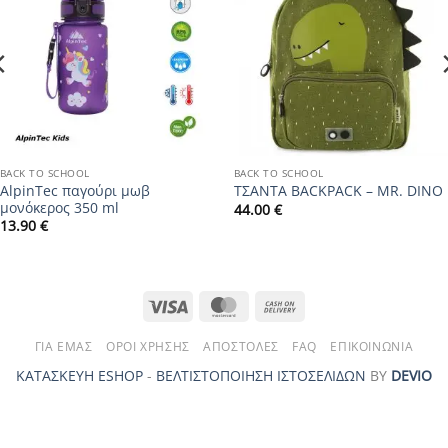
wishlist
wishlist
BACK TO SCHOOL
BACK TO SCHOOL
AlpinTec παγούρι μωβ
ΤΣΑΝΤΑ BACKPACK – MR. DINO
μονόκερος 350 ml
44.00
€
13.90
€
Visa
MasterCard
Cash
On
ΓΙΑ ΕΜΆΣ
ΌΡΟΙ ΧΡΉΣΗΣ
ΑΠΟΣΤΟΛΈΣ
FAQ
ΕΠΙΚΟΙΝΩΝΊΑ
Delivery
ΚΑΤΑΣΚΕΥΗ ESHOP
-
ΒΕΛΤΙΣΤΟΠΟΙΗΣΗ ΙΣΤΟΣΕΛΙΔΩΝ
ΒΥ
DEVIO