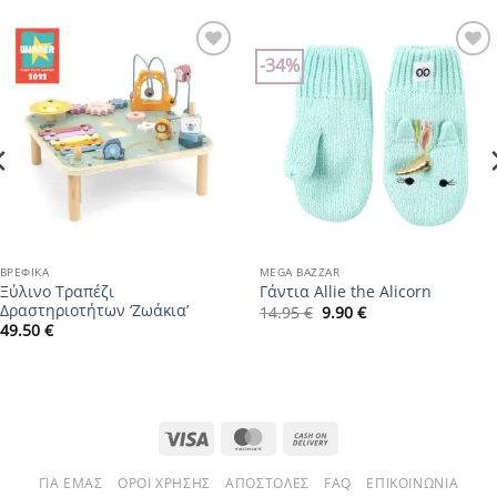
-34%
Add to
Add to
wishlist
wishlist
ΒΡΕΦΙΚΆ
MEGA BAZZAR
Ξύλινο Τραπέζι
Γάντια Allie the Alicorn
Δραστηριοτήτων ‘Ζωάκια’
Original
Η
14.95
€
9.90
€
price
τρέχουσα
49.50
€
was:
τιμή
14.95 €.
είναι:
9.90 €.
Visa
MasterCard
Cash
On
ΓΙΑ ΕΜΆΣ
ΌΡΟΙ ΧΡΉΣΗΣ
ΑΠΟΣΤΟΛΈΣ
FAQ
ΕΠΙΚΟΙΝΩΝΊΑ
Delivery