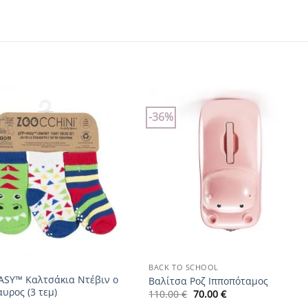
-36%
Add to
Add to
wishlist
wishlist
+
BACK TO SCHOOL
ASY™ Καλτσάκια Ντέβιν ο
Βαλίτσα Ροζ Ιπποπόταμος
υρος (3 τεμ)
Original
Η
110.00
€
70.00
€
price
τρέχουσα