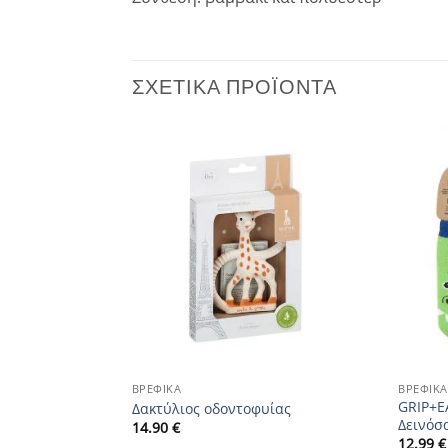
ΣΧΕΤΙΚΆ ΠΡΟΪΌΝΤΑ
Add to
Add to
wishlist
wishlist
+
+
ΒΡΕΦΙΚΆ
ΒΡΕΦΙΚΆ
ίδι Το πρώτο
GRIP+E
Δακτύλιος οδοντοφυίας
Δεινόσα
14.90
€
12.99
€