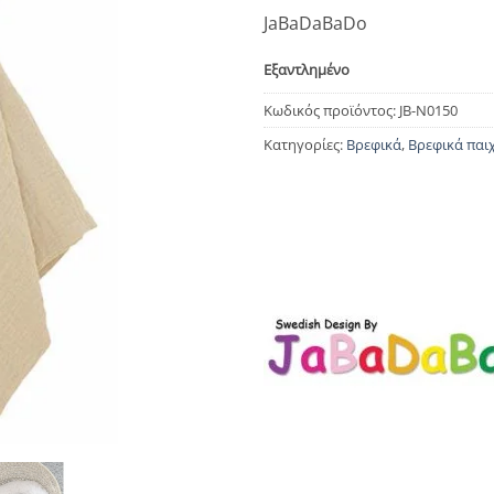
JaBaDaBaDo
Εξαντλημένο
Κωδικός προϊόντος:
JB-N0150
Κατηγορίες:
Βρεφικά
,
Βρεφικά παι