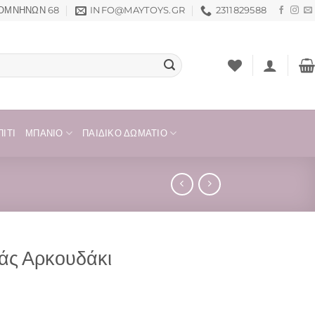
ΟΜΝΗΝΏΝ 68
INFO@MAYTOYS.GR
2311829588
ΊΤΙ
ΜΠΆΝΙΟ
ΠΑΙΔΙΚΌ ΔΩΜΆΤΙΟ
άς Αρκουδάκι