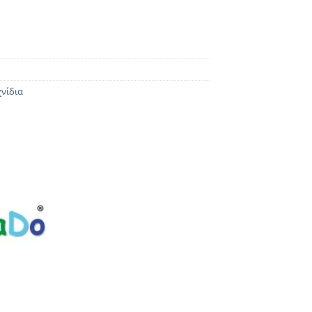
χνίδια