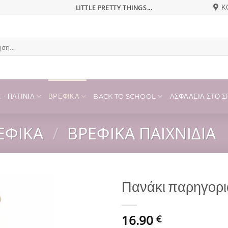
LITTLE PRETTY THINGS...
Κ
η
– ΠΑΤΊΝΙΑ
ΒΡΕΦΙΚΆ
BACK TO SCHOOL
ΑΣΦΆΛΕΙΑ ΣΤΟ ΣΠ
ΕΦΙΚΆ
/
ΒΡΕΦΙΚΆ ΠΑΙΧΝΊΔΙΑ
Πανάκι παρηγορι
Add to
16.90
wishlist
€