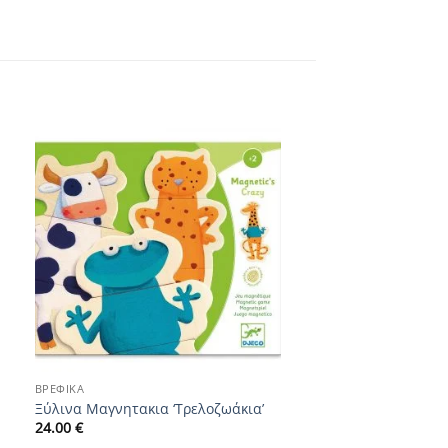
Add to
wishlist
+
ΒΡΕΦΙΚΆ
Ξύλινα Μαγνητακια ‘Τρελοζωάκια’
24.00
€