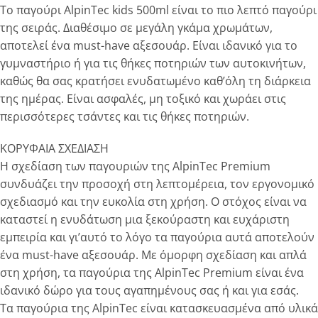
Το παγούρι AlpinTec kids 500ml είναι το πιο λεπτό παγούρι
της σειράς. Διαθέσιμο σε μεγάλη γκάμα χρωμάτων,
αποτελεί ένα must-have αξεσουάρ. Είναι ιδανικό για το
γυμναστήριο ή για τις θήκες ποτηριών των αυτοκινήτων,
καθώς θα σας κρατήσει ενυδατωμένο καθ’όλη τη διάρκεια
της ημέρας. Είναι ασφαλές, μη τοξικό και χωράει στις
περισσότερες τσάντες και τις θήκες ποτηριών.
ΚΟΡΥΦΑΙΑ ΣΧΕΔΙΑΣΗ
Η σχεδίαση των παγουριών της AlpinTec Premium
συνδυάζει την προσοχή στη λεπτομέρεια, τον εργονομικό
σχεδιασμό και την ευκολία στη χρήση. Ο στόχος είναι να
καταστεί η ενυδάτωση μια ξεκούραστη και ευχάριστη
εμπειρία και γι’αυτό το λόγο τα παγούρια αυτά αποτελούν
ένα must-have αξεσουάρ. Με όμορφη σχεδίαση και απλά
στη χρήση, τα παγούρια της AlpinTec Premium είναι ένα
ιδανικό δώρο για τους αγαπημένους σας ή και για εσάς.
Τα παγούρια της AlpinTec είναι κατασκευασμένα από υλικά