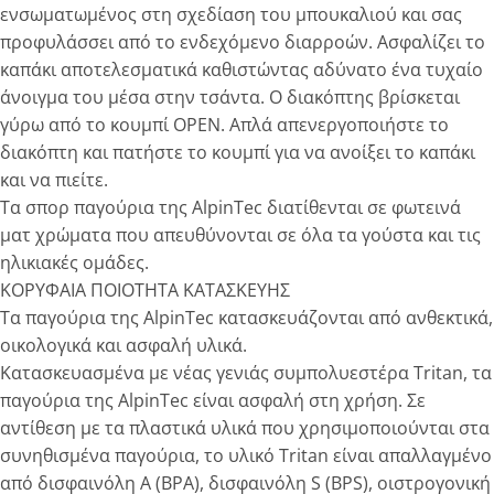
ενσωματωμένος στη σχεδίαση του μπουκαλιού και σας
προφυλάσσει από το ενδεχόμενο διαρροών. Ασφαλίζει το
καπάκι αποτελεσματικά καθιστώντας αδύνατο ένα τυχαίο
άνοιγμα του μέσα στην τσάντα. Ο διακόπτης βρίσκεται
γύρω από το κουμπί OPEN. Απλά απενεργοποιήστε το
διακόπτη και πατήστε το κουμπί για να ανοίξει το καπάκι
και να πιείτε.
Τα σπορ παγούρια της AlpinTec διατίθενται σε φωτεινά
ματ χρώματα που απευθύνονται σε όλα τα γούστα και τις
ηλικιακές ομάδες.
ΚΟΡΥΦΑΙΑ ΠΟΙΟΤΗΤΑ ΚΑΤΑΣΚΕΥΗΣ
Τα παγούρια της AlpinTec κατασκευάζονται από ανθεκτικά,
οικολογικά και ασφαλή υλικά.
Κατασκευασμένα με νέας γενιάς συμπολυεστέρα Tritan, τα
παγούρια της AlpinTec είναι ασφαλή στη χρήση. Σε
αντίθεση με τα πλαστικά υλικά που χρησιμοποιούνται στα
συνηθισμένα παγούρια, το υλικό Τritan είναι απαλλαγμένο
από δισφαινόλη Α (BPA), δισφαινόλη S (BPS), οιστρογονική