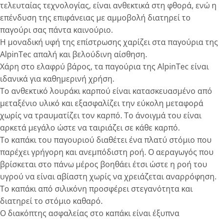
τελευταίας τεχνολογίας, είναι ανθεκτικά στη φθορά, ενώ η
επένδυση της επιφάνειας με αμμοβολή διατηρεί το
παγούρι σας πάντα καινούριο.
Η μοναδική υφή της επίστρωσης χαρίζει στα παγούρια της
AlpinTec απαλή και βελούδινη αίσθηση.
Χάρη στο ελαφρύ βάρος, τα παγούρια της AlpinTec είναι
ιδανικά για καθημερινή χρήση.
To ανθεκτικό λουράκι καρπού είναι κατασκευασμένο από
μεταξένιο υλικό και εξασφαλίζει την εύκολη μεταφορά
χωρίς να τραυματίζει τον καρπό. Το άνοιγμά του είναι
αρκετά μεγάλο ώστε να ταιριάζει σε κάθε καρπό.
Το καπάκι του παγουριού διαθέτει ένα πλατύ στόμιο που
παρέχει γρήγορη και ανεμπόδιστη ροή. O αεραγωγός που
βρίσκεται στο πάνω μέρος βοηθάει έτσι ώστε η ροή του
υγρού να είναι αβίαστη χωρίς να χρειάζεται αναρρόφηση.
Το καπάκι από σιλικόνη προσφέρει στεγανότητα και
διατηρεί το στόμιο καθαρό.
O διακόπτης ασφαλείας στο καπάκι είναι έξυπνα