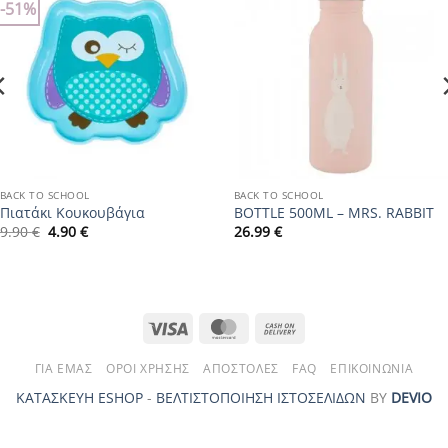
-51%
Add to
Add to
wishlist
wishlist
BACK TO SCHOOL
BACK TO SCHOOL
Πιατάκι Κουκουβάγια
BOTTLE 500ML – MRS. RABBIT
Original
Η
9.90
€
4.90
€
26.99
€
price
τρέχουσα
was:
τιμή
9.90 €.
είναι:
4.90 €.
Visa
MasterCard
Cash
On
ΓΙΑ ΕΜΆΣ
ΌΡΟΙ ΧΡΉΣΗΣ
ΑΠΟΣΤΟΛΈΣ
FAQ
ΕΠΙΚΟΙΝΩΝΊΑ
Delivery
ΚΑΤΑΣΚΕΥΗ ESHOP
-
ΒΕΛΤΙΣΤΟΠΟΙΗΣΗ ΙΣΤΟΣΕΛΙΔΩΝ
ΒΥ
DEVIO