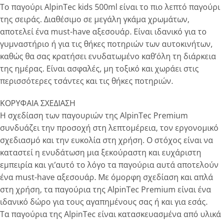
Το παγούρι AlpinTec kids 500ml είναι το πιο λεπτό παγούρι
της σειράς. Διαθέσιμο σε μεγάλη γκάμα χρωμάτων,
αποτελεί ένα must-have αξεσουάρ. Είναι ιδανικό για το
γυμναστήριο ή για τις θήκες ποτηριών των αυτοκινήτων,
καθώς θα σας κρατήσει ενυδατωμένο καθ’όλη τη διάρκεια
της ημέρας. Είναι ασφαλές, μη τοξικό και χωράει στις
περισσότερες τσάντες και τις θήκες ποτηριών.
ΚΟΡΥΦΑΙΑ ΣΧΕΔΙΑΣΗ
Η σχεδίαση των παγουριών της AlpinTec Premium
συνδυάζει την προσοχή στη λεπτομέρεια, τον εργονομικό
σχεδιασμό και την ευκολία στη χρήση. Ο στόχος είναι να
καταστεί η ενυδάτωση μια ξεκούραστη και ευχάριστη
εμπειρία και γι’αυτό το λόγο τα παγούρια αυτά αποτελούν
ένα must-have αξεσουάρ. Με όμορφη σχεδίαση και απλά
στη χρήση, τα παγούρια της AlpinTec Premium είναι ένα
ιδανικό δώρο για τους αγαπημένους σας ή και για εσάς.
Τα παγούρια της AlpinTec είναι κατασκευασμένα από υλικά