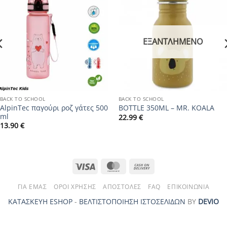
Add to
Add to
wishlist
wishlist
ΕΞΑΝΤΛΗΜΈΝΟ
BACK TO SCHOOL
BACK TO SCHOOL
AlpinTec παγούρι ροζ γάτες 500
BOTTLE 350ML – MR. KOALA
ml
22.99
€
13.90
€
Visa
MasterCard
Cash
On
ΓΙΑ ΕΜΆΣ
ΌΡΟΙ ΧΡΉΣΗΣ
ΑΠΟΣΤΟΛΈΣ
FAQ
ΕΠΙΚΟΙΝΩΝΊΑ
Delivery
ΚΑΤΑΣΚΕΥΗ ESHOP
-
ΒΕΛΤΙΣΤΟΠΟΙΗΣΗ ΙΣΤΟΣΕΛΙΔΩΝ
ΒΥ
DEVIO