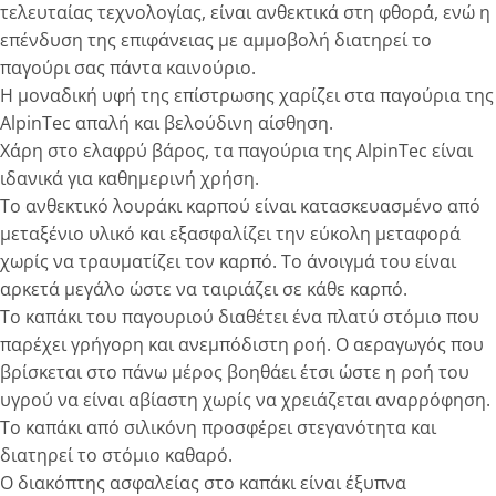
τελευταίας τεχνολογίας, είναι ανθεκτικά στη φθορά, ενώ η
επένδυση της επιφάνειας με αμμοβολή διατηρεί το
παγούρι σας πάντα καινούριο.
Η μοναδική υφή της επίστρωσης χαρίζει στα παγούρια της
AlpinTec απαλή και βελούδινη αίσθηση.
Χάρη στο ελαφρύ βάρος, τα παγούρια της AlpinTec είναι
ιδανικά για καθημερινή χρήση.
To ανθεκτικό λουράκι καρπού είναι κατασκευασμένο από
μεταξένιο υλικό και εξασφαλίζει την εύκολη μεταφορά
χωρίς να τραυματίζει τον καρπό. Το άνοιγμά του είναι
αρκετά μεγάλο ώστε να ταιριάζει σε κάθε καρπό.
Το καπάκι του παγουριού διαθέτει ένα πλατύ στόμιο που
παρέχει γρήγορη και ανεμπόδιστη ροή. O αεραγωγός που
βρίσκεται στο πάνω μέρος βοηθάει έτσι ώστε η ροή του
υγρού να είναι αβίαστη χωρίς να χρειάζεται αναρρόφηση.
Το καπάκι από σιλικόνη προσφέρει στεγανότητα και
διατηρεί το στόμιο καθαρό.
O διακόπτης ασφαλείας στο καπάκι είναι έξυπνα