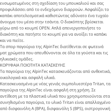
ενσωματωμένος στη σχεδίαση του μπουκαλιού και σας
προφυλάσσει από το ενδεχόμενο διαρροών. Ασφαλίζει το
καπάκι αποτελεσματικά καθιστώντας αδύνατο ένα τυχαίο
άνοιγμα του μέσα στην τσάντα. Ο διακόπτης βρίσκεται
γύρω από το κουμπί OPEN. Απλά απενεργοποιήστε το
διακόπτη και πατήστε το κουμπί για να ανοίξει το καπάκι
και να πιείτε.
Τα σπορ παγούρια της AlpinTec διατίθενται σε φωτεινά
ματ χρώματα που απευθύνονται σε όλα τα γούστα και τις
ηλικιακές ομάδες.
ΚΟΡΥΦΑΙΑ ΠΟΙΟΤΗΤΑ ΚΑΤΑΣΚΕΥΗΣ
Τα παγούρια της AlpinTec κατασκευάζονται από ανθεκτικά,
οικολογικά και ασφαλή υλικά.
Κατασκευασμένα με νέας γενιάς συμπολυεστέρα Tritan, τα
παγούρια της AlpinTec είναι ασφαλή στη χρήση. Σε
αντίθεση με τα πλαστικά υλικά που χρησιμοποιούνται στα
συνηθισμένα παγούρια, το υλικό Τritan είναι απαλλαγμένο
από δισφαινόλη Α (BPA), δισφαινόλη S (BPS), οιστρογονική