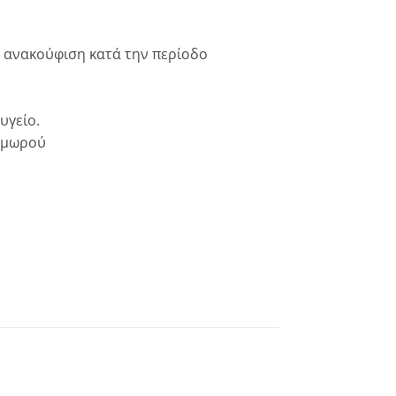
ν ανακούφιση κατά την περίοδο
υγείο.
ύ μωρού