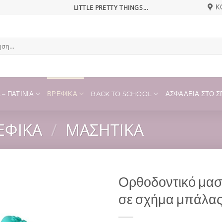
LITTLE PRETTY THINGS...
Κ
η
– ΠΑΤΊΝΙΑ
ΒΡΕΦΙΚΆ
BACK TO SCHOOL
ΑΣΦΆΛΕΙΑ ΣΤΟ ΣΠ
ΕΦΙΚΆ
/
ΜΑΣΗΤΙΚΆ
Ορθοδοντικό μασ
σε σχήμα μπάλας
Add to
wishlist