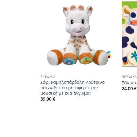
Add to
Add to
wishlist
wishlist
+
+
ΒΡΕΦΙΚΆ
ΒΡΕΦΙΚΆ
κάλυψης
Σόφι καμηλοπάρδαλη Λούτρινο
Ξύλινα
παιχνίδι που μεταφέρει την
24.00
€
μουσική με ένα άγγιγμα!
χουσα
39.90
€
ι:
0 €.