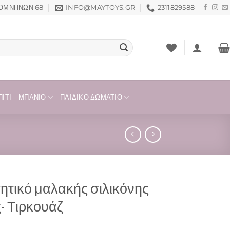
ΟΜΝΗΝΏΝ 68
INFO@MAYTOYS.GR
2311829588
ΊΤΙ
ΜΠΆΝΙΟ
ΠΑΙΔΙΚΌ ΔΩΜΆΤΙΟ
ητικό μαλακής σιλικόνης
- Τιρκουάζ