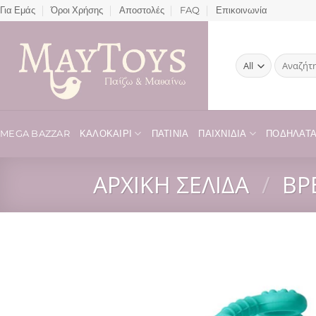
Μετάβαση
Για Εμάς
Όροι Χρήσης
Αποστολές
FAQ
Επικοινωνία
στο
περιεχόμενο
Αναζήτησ
για:
MEGA BAZZAR
ΚΑΛΟΚΑΊΡΙ
ΠΑΤΊΝΙΑ
ΠΑΙΧΝΊΔΙΑ
ΠΟΔΉΛΑΤΑ 
ΑΡΧΙΚΉ ΣΕΛΊΔΑ
/
ΒΡ