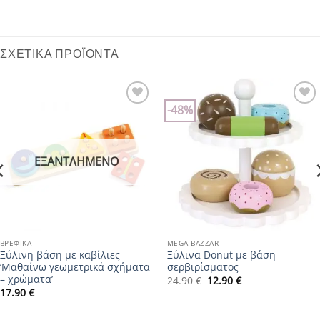
ΣΧΕΤΙΚΆ ΠΡΟΪΌΝΤΑ
-48%
Add to
Add to
wishlist
wishlist
ΕΞΑΝΤΛΗΜΈΝΟ
ΒΡΕΦΙΚΆ
MEGA BAZZAR
Ξύλινη βάση με καβίλιες
Ξύλινα Donut με βάση
‘Μαθαίνω γεωμετρικά σχήματα
σερβιρίσματος
– χρώματα’
Original
Η
24.90
€
12.90
€
price
τρέχουσα
17.90
€
was:
τιμή
24.90 €.
είναι:
12.90 €.