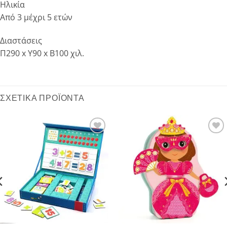
Ηλικία
Από 3 μέχρι 5 ετών
Διαστάσεις
Π290 x Y90 x Β100 χιλ.
ΣΧΕΤΙΚΆ ΠΡΟΪΌΝΤΑ
Add to
Add to
wishlist
wishlist