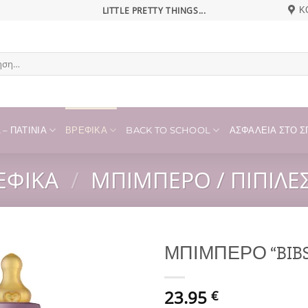
LITTLE PRETTY THINGS...
Κ
η
– ΠΑΤΊΝΙΑ
ΒΡΕΦΙΚΆ
BACK TO SCHOOL
ΑΣΦΆΛΕΙΑ ΣΤΟ ΣΠ
ΕΦΙΚΆ
/
ΜΠΙΜΠΕΡΌ / ΠΙΠΊΛΕ
ΜΠΙΜΠΕΡΟ “BIBS 
Add to
23.95
wishlist
€