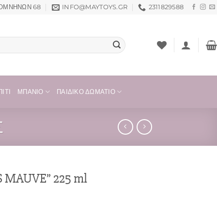
ΟΜΝΗΝΏΝ 68
INFO@MAYTOYS.GR
2311829588
ΊΤΙ
ΜΠΆΝΙΟ
ΠΑΙΔΙΚΌ ΔΩΜΆΤΙΟ
Σ
MAUVE” 225 ml