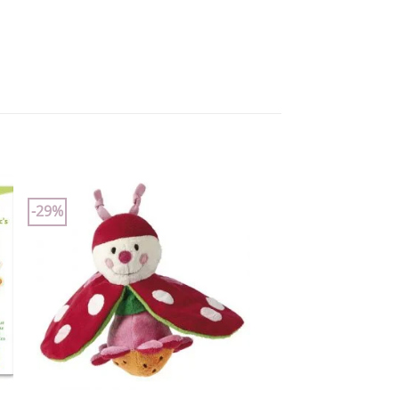
-29%
Add to
wishlist
+