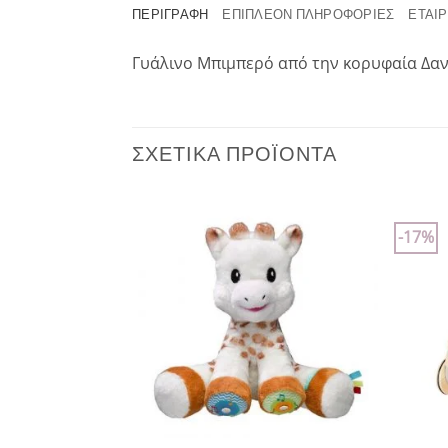
ΠΕΡΙΓΡΑΦΉ
ΕΠΙΠΛΈΟΝ ΠΛΗΡΟΦΟΡΊΕΣ
ΕΤΑΙΡ
Γυάλινο Μπιμπερό από την κορυφαία Δανέ
ΣΧΕΤΙΚΆ ΠΡΟΪΌΝΤΑ
-17%
Add to
Add to
wishlist
wishlist
+
+