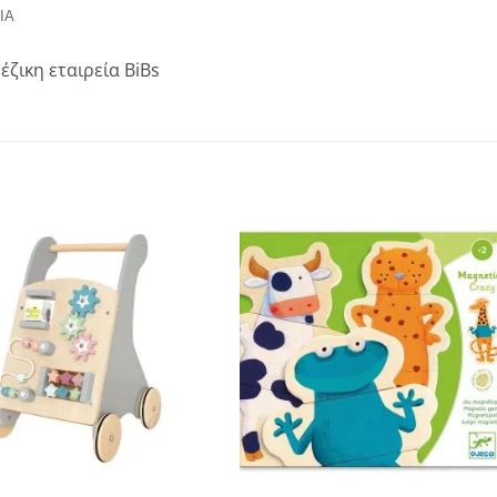
ΊΑ
ζικη εταιρεία BiBs
Add to
Add to
wishlist
wishlist
+