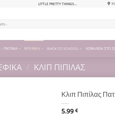
LITTLE PRETTY THINGS...
Κ
η
– ΠΑΤΊΝΙΑ
ΒΡΕΦΙΚΆ
BACK TO SCHOOL
ΑΣΦΆΛΕΙΑ ΣΤΟ ΣΠ
ΕΦΙΚΆ
/
ΚΛΙΠ ΠΙΠΊΛΑΣ
Κλιπ Πιπίλας Πα
Add to
5.99
wishlist
€