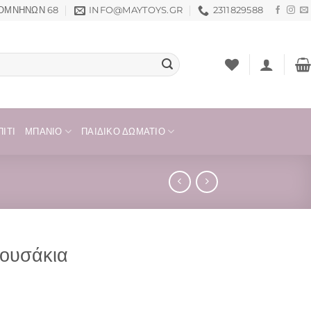
ΟΜΝΗΝΏΝ 68
INFO@MAYTOYS.GR
2311829588
ΊΤΙ
ΜΠΆΝΙΟ
ΠΑΙΔΙΚΌ ΔΩΜΆΤΙΟ
τουσάκια