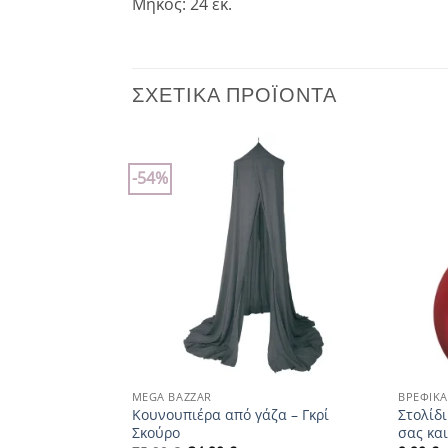
Μήκος: 24 εκ.
ΣΧΕΤΙΚΆ ΠΡΟΪΌΝΤΑ
-54%
Add to
Add to
wishlist
wishlist
+
+
MEGA BAZZAR
ΒΡΕΦΙΚΆ
 – Stone Red/
Κουνουπιέρα από γάζα – Γκρί
Στολίδ
Σκούρο
σας κα