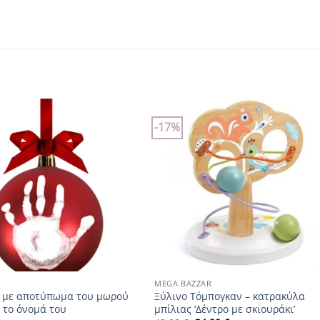
-17%
Add to
Add to
wishlist
wishlist
+
MEGA BAZZAR
ι με αποτύπωμα του μωρού
Ξύλινο Τόμπογκαν – κατρακύλα
ι το όνομά του
μπίλιας ‘Δέντρο με σκιουράκι’