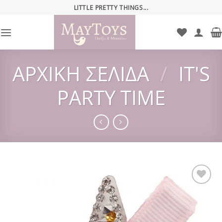
Μετάβαση
LITTLE PRETTY THINGS...
στο
περιεχόμενο
ΑΡΧΙΚΉ ΣΕΛΊΔΑ
/
IT'S
PARTY TIME
Add to
wishlist