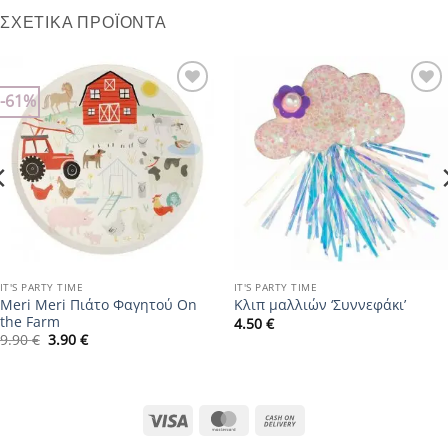
ΣΧΕΤΙΚΆ ΠΡΟΪΌΝΤΑ
-61%
Add to
Add to
wishlist
wishlist
IT'S PARTY TIME
IT'S PARTY TIME
Meri Meri Πιάτο Φαγητού On
Κλιπ μαλλιών ‘Συννεφάκι’
the Farm
4.50
€
Original
Η
9.90
€
3.90
€
price
τρέχουσα
was:
τιμή
9.90 €.
είναι:
3.90 €.
Visa
MasterCard
Cash
On