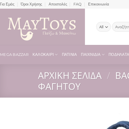
Μετάβαση
Για Εμάς
Όροι Χρήσης
Αποστολές
FAQ
Επικοινωνία
στο
περιεχόμενο
Αναζήτησ
για:
MEGA BAZZAR
ΚΑΛΟΚΑΊΡΙ
ΠΑΤΊΝΙΑ
ΠΑΙΧΝΊΔΙΑ
ΠΟΔΉΛΑΤΑ 
ΑΡΧΙΚΉ ΣΕΛΊΔΑ
/
BA
ΦΑΓΗΤΟΎ