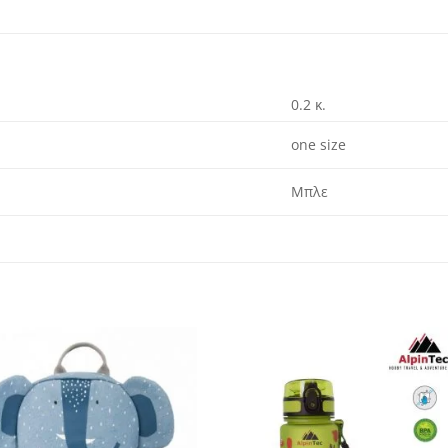
0.2 κ.
one size
Μπλε
Add to
Add to
wishlist
wishlist