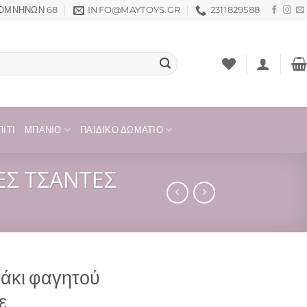
ΟΜΝΗΝΏΝ 68
INFO@MAYTOYS.GR
2311829588
ΊΤΙ
ΜΠΆΝΙΟ
ΠΑΙΔΙΚΌ ΔΩΜΆΤΙΟ
ΈΣ ΤΣΆΝΤΕΣ
τάκι φαγητού
ε