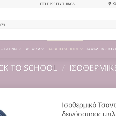
LITTLE PRETTY THINGS...
Κ
η
– ΠΑΤΊΝΙΑ
ΒΡΕΦΙΚΆ
BACK TO SCHOOL
ΑΣΦΆΛΕΙΑ ΣΤΟ ΣΠ
CK TO SCHOOL
/
ΙΣΟΘΕΡΜΙΚ
Ισοθερμικό Τσαν
δεινόσαυρος μπλ
Add to