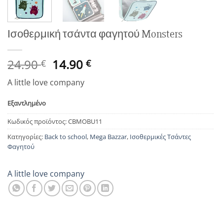
Ισοθερμική τσάντα φαγητού Monsters
Original
Η
24.90
14.90
€
€
price
τρέχουσα
A little love company
was:
τιμή
24.90 €.
είναι:
Εξαντλημένο
14.90 €.
Κωδικός προϊόντος:
CBMOBU11
Κατηγορίες:
Back to school
,
Mega Bazzar
,
Ισοθερμικές Τσάντες
Φαγητού
A little love company