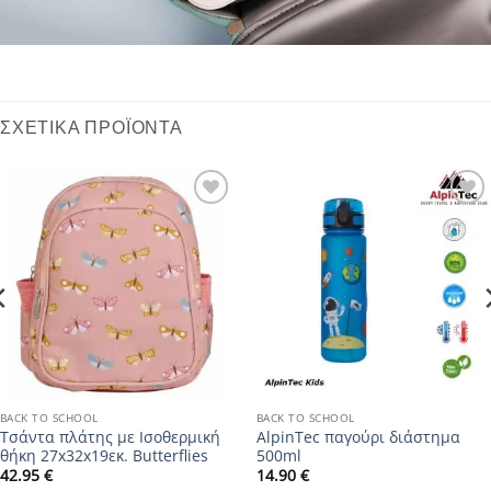
ΣΧΕΤΙΚΆ ΠΡΟΪΌΝΤΑ
Add to
Add to
wishlist
wishlist
BACK TO SCHOOL
BACK TO SCHOOL
Τσάντα πλάτης με Ισοθερμική
AlpinTec παγούρι διάστημα
θήκη 27x32x19εκ. Butterflies
500ml
42.95
€
14.90
€