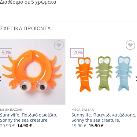
Διαθέσιμο σε 5 χρώματα
ΣΧΕΤΙΚΆ ΠΡΟΪΌΝΤΑ
-50%
-20%
Add to
Add to
wishlist
wishlist
MEGA BAZZAR
MEGA BAZZAR
Sunnylife. Παιδικό σωσίβιο.
Sunnylife. Παιχνίδι κατάδυσης.
Sonny the sea creature.
Sonny the sea creature.
Original
Η
Original
Η
29.90
€
14.90
€
19.90
€
15.90
€
price
τρέχουσα
price
τρέχουσα
was:
τιμή
was:
τιμή