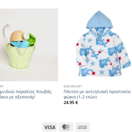
Add to
Add to
wishlist
wishlist
+
ΡΙ
ΚΑΛΟΚΑΊΡΙ
ιχνιδιού παραλίας ‘Κουβάς
Πόντσο με αντιηλιακή προστασία
άκια με αξεσουάρ’
φώκια (1-2 ετών)
24.95
€
Visa
MasterCard
Cash