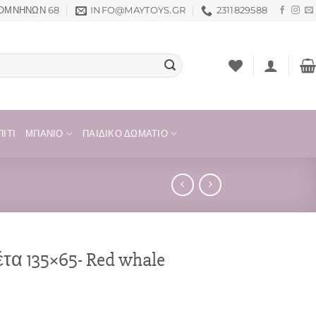
ΟΜΝΗΝΏΝ 68
INFO@MAYTOYS.GR
2311829588
ΊΤΙ
ΜΠΆΝΙΟ
ΠΑΙΔΙΚΌ ΔΩΜΆΤΙΟ
α 135×65- Red whale