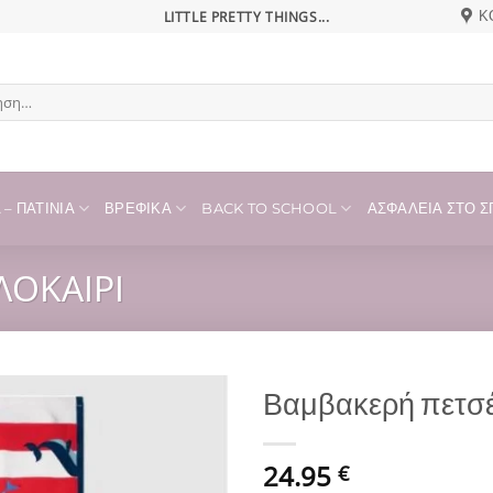
LITTLE PRETTY THINGS...
Κ
η
– ΠΑΤΊΝΙΑ
ΒΡΕΦΙΚΆ
BACK TO SCHOOL
ΑΣΦΆΛΕΙΑ ΣΤΟ ΣΠ
ΛΟΚΑΊΡΙ
Βαμβακερή πετσέτ
Add to
24.95
wishlist
€