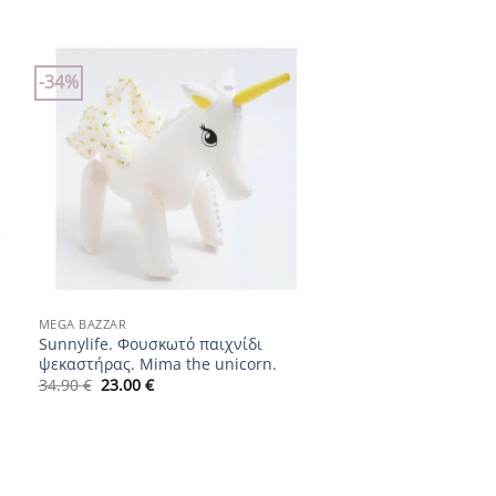
-34%
Add to
wishlist
+
MEGA BAZZAR
Sunnylife. Φουσκωτό παιχνίδι
ψεκαστήρας. Mima the unicorn.
Original
Η
34.90
€
23.00
€
price
τρέχουσα
was:
τιμή
34.90 €.
είναι:
23.00 €.