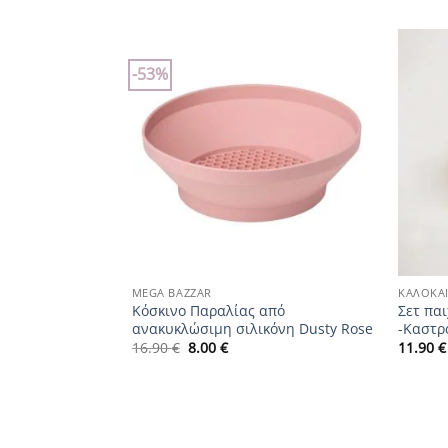
-53%
Add to
Add to
wishlist
wishlist
+
+
MEGA BAZZAR
ΚΑΛΟΚΑΊ
θαλάσσης.
Κόσκινο Παραλίας από
Σετ πα
ανακυκλώσιμη σιλικόνη Dusty Rose
-Καστρ
Original
Η
16.90
€
8.00
€
11.90
€
χουσα
price
τρέχουσα
was:
τιμή
ι:
16.90 €.
είναι:
0 €.
8.00 €.