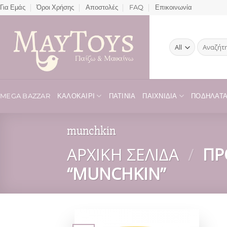
Μετάβαση
Για Εμάς
Όροι Χρήσης
Αποστολές
FAQ
Επικοινωνία
στο
περιεχόμενο
Αναζήτησ
για:
MEGA BAZZAR
ΚΑΛΟΚΑΊΡΙ
ΠΑΤΊΝΙΑ
ΠΑΙΧΝΊΔΙΑ
ΠΟΔΉΛΑΤΑ 
munchkin
ΑΡΧΙΚΉ ΣΕΛΊΔΑ
/
ΠΡ
“MUNCHKIN”