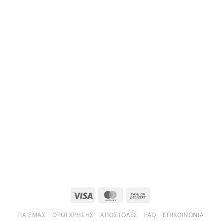
Visa
MasterCard
Cash
On
ΓΙΑ ΕΜΆΣ
ΌΡΟΙ ΧΡΉΣΗΣ
ΑΠΟΣΤΟΛΈΣ
FAQ
ΕΠΙΚΟΙΝΩΝΊΑ
Delivery