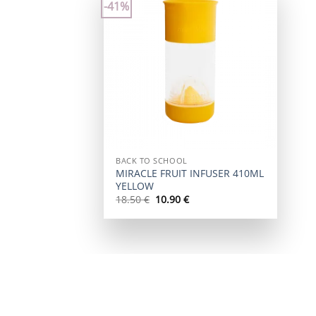
-41%
Add to
wishlist
+
BACK TO SCHOOL
MIRACLE FRUIT INFUSER 410ML
YELLOW
Original
Η
18.50
€
10.90
€
price
τρέχουσα
was:
τιμή
18.50 €.
είναι:
10.90 €.