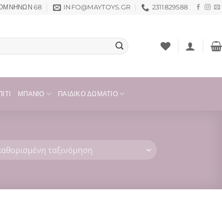
ΟΜΝΗΝΏΝ 68
INFO@MAYTOYS.GR
2311829588
ΊΤΙ
ΜΠΆΝΙΟ
ΠΑΙΔΙΚΌ ΔΩΜΆΤΙΟ