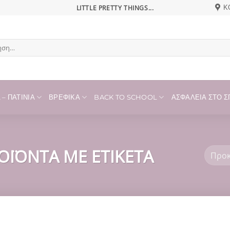
LITTLE PRETTY THINGS...
Κ
η
– ΠΑΤΊΝΙΑ
ΒΡΕΦΙΚΆ
BACK TO SCHOOL
ΑΣΦΆΛΕΙΑ ΣΤΟ ΣΠ
ΟΪΌΝΤΑ ΜΕ ΕΤΙΚΈΤΑ