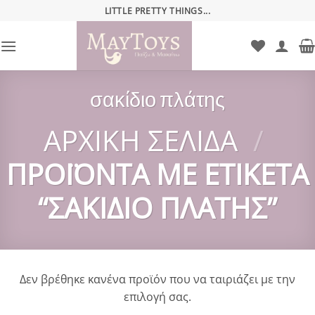
Μετάβαση
LITTLE PRETTY THINGS...
στο
περιεχόμενο
σακίδιο πλάτης
ΑΡΧΙΚΉ ΣΕΛΊΔΑ
/
ΠΡΟΪΌΝΤΑ ΜΕ ΕΤΙΚΈΤΑ
“ΣΑΚΊΔΙΟ ΠΛΆΤΗΣ”
Δεν βρέθηκε κανένα προϊόν που να ταιριάζει με την
επιλογή σας.