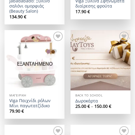
Jabadabado: Ξύλινο
Viga Ξύλινα Σφηνώματα
σαλόνι ομορφιάς
διαίρεσης φρούτα
(Beauty Salon)
17.90
€
134.90
€
Add to
Add to
wishlist
wishlist
ΕΞΑΝΤΛΗΜΈΝΟ
ΜΑΓΕΙΡΙΚΉ
BACK TO SCHOOL
Viga Παιχνίδι ρόλων
Δωροκάρτα
Μίνι παγωτατζίδικο
Price
25.00
€
–
150.00
€
range:
79.90
€
25.00 €
through
150.00 €