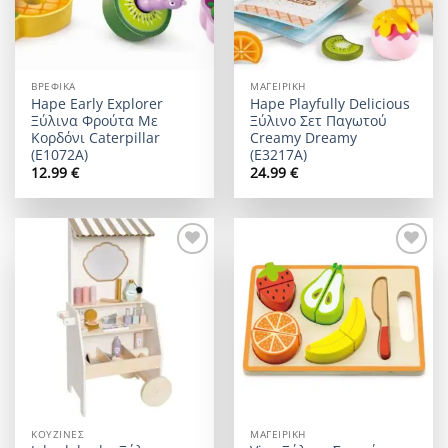
ΒΡΕΦΙΚΆ
ΜΑΓΕΙΡΙΚΉ
Hape Early Explorer
Hape Playfully Delicious
Ξύλινα Φρούτα Με
Ξύλινο Σετ Παγωτού
Κορδόνι Caterpillar
Creamy Dreamy
(E1072A)
(E3217A)
12.99
€
24.99
€
Add to
Add to
wishlist
wishlist
ΚΟΥΖΊΝΕΣ
ΜΑΓΕΙΡΙΚΉ