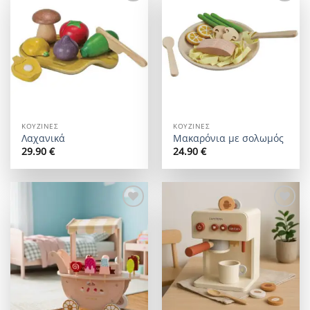
Add to
Add to
wishlist
wishlist
ΚΟΥΖΊΝΕΣ
ΚΟΥΖΊΝΕΣ
Λαχανικά
Μακαρόνια με σολωμός
29.90
€
24.90
€
Add to
Add to
wishlist
wishlist