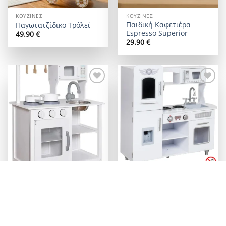
ΚΟΥΖΊΝΕΣ
ΚΟΥΖΊΝΕΣ
Παιδική Καφετιέρα
Παγωτατζίδικο Τρόλεϊ
Espresso Superior
49.90
€
29.90
€
Add to
Add to
wishlist
wishlist
ΚΟΥΖΊΝΕΣ
ΚΟΥΖΊΝΕΣ
Παιδική Κουζίνα Joyland
Παιδική Κουζίνα Joyland
Baltimore
Boston
69.90
€
99.90
€