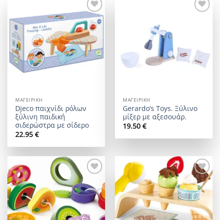
Add to
Add to
wishlist
wishlist
ΜΑΓΕΙΡΙΚΉ
ΜΑΓΕΙΡΙΚΉ
Djeco παιχνίδι ρόλων
Gerardo’s Toys. Ξύλινο
ξύλινη παιδική
μίξερ με αξεσουάρ.
σιδερώστρα με σίδερο
19.50
€
22.95
€
Add to
Add to
wishlist
wishlist