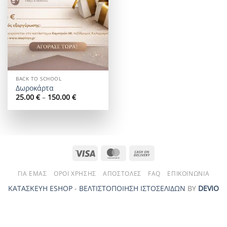
wishlist
BACK TO SCHOOL
Δωροκάρτα
Price
25.00
€
–
150.00
€
range:
25.00 €
through
150.00 €
Visa
MasterCard
Cash
On
ΓΙΑ ΕΜΆΣ
ΌΡΟΙ ΧΡΉΣΗΣ
ΑΠΟΣΤΟΛΈΣ
FAQ
ΕΠΙΚΟΙΝΩΝΊΑ
Delivery
ΚΑΤΑΣΚΕΥΗ ESHOP
-
ΒΕΛΤΙΣΤΟΠΟΙΗΣΗ ΙΣΤΟΣΕΛΙΔΩΝ
ΒΥ
DEVIO