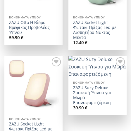
ΒΟΗΘΉΜΑΤΑ ΎΠΝΟΥ
ΒΟΗΘΉΜΑΤΑ ΎΠΝΟΥ
ZAZU Otto Η Βίδρα
ZAZU Socket Light
Βρεφικός Προβολέας
Φωτάκι Πρίζας Led με
Ύπνου
Αισθητήρα Νυκτός
Μέντα
59.90
€
12.40
€
Add to
Add to
wishlist
wishlist
ΒΟΗΘΉΜΑΤΑ ΎΠΝΟΥ
ZAZU Suzy Deluxe
Συσκευή Ύπνου για
Μωρά
Επαναφορτιζόμενη
39.90
€
ΒΟΗΘΉΜΑΤΑ ΎΠΝΟΥ
ZAZU Socket Light
Φωτάκι Πρίζας Led με