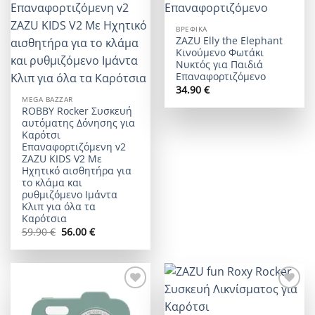
ΒΡΕΦΙΚΆ
ZAZU Elly the Elephant
Κινούμενο Φωτάκι
Νυκτός για Παιδιά
Επαναφορτιζόμενο
34.90
€
MEGA BAZZAR
ROBBY Rocker Συσκευή
αυτόματης Δόνησης για
Καρότσι
Επαναφορτιζόμενη v2
ZAZU KIDS V2 Με
Ηχητικό αισθητήρα για
το κλάμα και
ρυθμιζόμενο Ιμάντα
Κλιπ για όλα τα
Καρότσια
Original
Η
59.90
€
56.00
€
price
τρέχουσα
was:
τιμή
59.90 €.
είναι:
56.00 €.
Add to
Add to
wishlist
wishlist