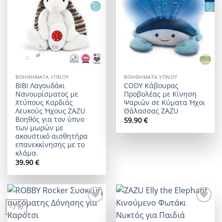
wishlist
wishlist
ΒΟΗΘΉΜΑΤΑ ΎΠΝΟΥ
ΒΟΗΘΉΜΑΤΑ ΎΠΝΟΥ
BIBI Λαγουδάκι
CODY Κάβουρας
Νανουρίσματος με
Προβολέας με Κίνηση
Χτύπους Καρδιάς
Ψαριών σε Κύματα Ήχοι
Λευκούς Ήχους ZAZU
Θάλασσας ZAZU
Βοηθός για τον ύπνο
59.90
€
των μωρών με
ακουστικό αισθητήρα
επανεκκίνησης με το
κλάμα.
39.90
€
-7%
Add to
Add to
wishlist
wishlist