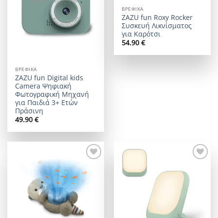
ΒΡΕΦΙΚΆ
ZAZU fun Roxy Rocker
Συσκευή Λικνίσματος
για Καρότσι
54.90
€
ΒΡΕΦΙΚΆ
ZAZU fun Digital kids
Camera Ψηφιακή
Φωτογραφική Μηχανή
για Παιδιά 3+ Ετών
Πράσινη
49.90
€
Add to
Add to
wishlist
wishlist