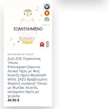
Add to
wishlist
ΕΞΑΝΤΛΗΜΈΝΟ
ΒΟΗΘΉΜΑΤΑ ΎΠΝΟΥ
Ζωή ZOE Πιγκουίνος
Ύπνου
Επαναφορτιζόμενoς
Λευκοί Ήχοι με Φως
Νυκτός Ηχείο Bluetooth
Μπλε ZAZU Βραβευμένη
Φορητή συσκευή Ύπνου
με Φωτάκι Νυκτός,
ασύρματο Ηχείο με
χειρισμ
49.90
€