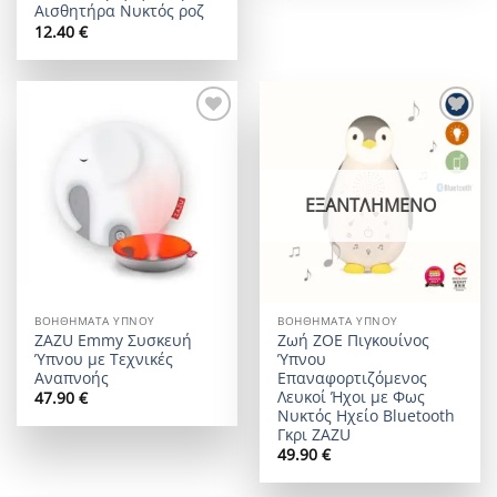
Αισθητήρα Νυκτός ροζ
12.40
€
Add to
Add to
wishlist
wishlist
ΕΞΑΝΤΛΗΜΈΝΟ
ΒΟΗΘΉΜΑΤΑ ΎΠΝΟΥ
ΒΟΗΘΉΜΑΤΑ ΎΠΝΟΥ
ZAZU Εmmy Συσκευή
Ζωή ZOE Πιγκουίνος
Ύπνου με Τεχνικές
Ύπνου
Αναπνοής
Επαναφορτιζόμενoς
Λευκοί Ήχοι με Φως
47.90
€
Νυκτός Ηχείο Bluetooth
Γκρι ZAZU
49.90
€