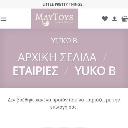
Μετάβαση
LITTLE PRETTY THINGS...
στο
περιεχόμενο
YUKO B
ΑΡΧΙΚΉ ΣΕΛΊΔΑ
/
ΕΤΑΙΡΊΕΣ
/
YUKO B
Δεν βρέθηκε κανένα προϊόν που να ταιριάζει με την
επιλογή σας.