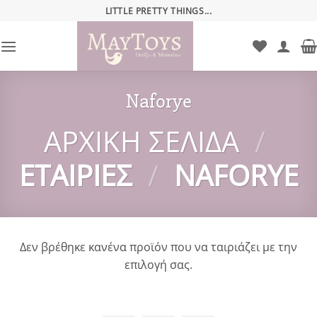
Μετάβαση
LITTLE PRETTY THINGS...
στο
περιεχόμενο
Naforye
ΑΡΧΙΚΉ ΣΕΛΊΔΑ
/
ΕΤΑΙΡΊΕΣ
/
NAFORYE
Δεν βρέθηκε κανένα προϊόν που να ταιριάζει με την
επιλογή σας.