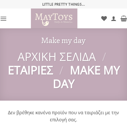
Μετάβαση
LITTLE PRETTY THINGS...
στο
περιεχόμενο
Make my day
ΑΡΧΙΚΉ ΣΕΛΊΔΑ
/
ΕΤΑΙΡΊΕΣ
/
MAKE MY
DAY
Δεν βρέθηκε κανένα προϊόν που να ταιριάζει με την
επιλογή σας.