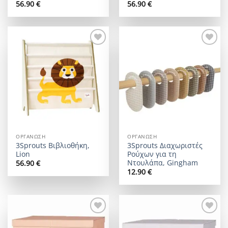
56.90
€
56.90
€
Add to
Add to
wishlist
wishlist
ΟΡΓΆΝΩΣΗ
ΟΡΓΆΝΩΣΗ
3Sprouts Βιβλιοθήκη,
3Sprouts Διαχωριστές
Lion
Ρούχων για τη
Ντουλάπα, Gingham
56.90
€
12.90
€
Add to
Add to
wishlist
wishlist