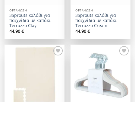
ΟΡΓΆΝΩΣΗ
ΟΡΓΆΝΩΣΗ
3Sprouts καλάθι για
3Sprouts καλάθι για
παιχνίδια με καπάκι,
παιχνίδια με καπάκι,
Terrazzo Clay
Terrazzo Cream
44.90
€
44.90
€
Add to
Add to
wishlist
wishlist
ΠΑΙΔΙΚΌ ΔΩΜΆΤΙΟ
ΟΡΓΆΝΩΣΗ
3Sprouts Παζλ δαπέδου
3Sprouts Παιδικές
170×123εκ,EVA Foam
κρεμάστρες
Cream
Αντιολισθητικές
Cream/Gray/Hazelnut
99.90
€